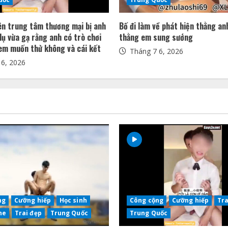
ên trung tâm thương mại bị anh
Bố đi làm về phát hiện thằng an
ụ vừa gạ rằng anh có trò chơi
thằng em sung sướng
em muốn thử không và cái kết
Tháng 7 6, 2026
6, 2026
ng
Cưỡng hiếp
Học sinh
Công cộng
Cưỡng hiếp
Tra
he
Trai đẹp
Trung Quốc
Trung Quốc