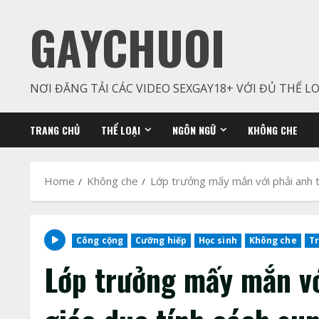
Skip
GAYCHUOI
to
content
NƠI ĐĂNG TẢI CÁC VIDEO SEXGAY18+ VỚI ĐỦ THỂ LO
TRANG CHỦ
THỂ LOẠI
NGÔN NGỮ
KHÔNG CHE
Home
Không che
Lớp trưởng mấy mắn với phải anh t
Công cộng
Cưỡng hiếp
Học sinh
Không che
Tr
Lớp trưởng mấy mắn vớ