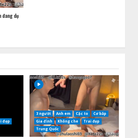
h đang dụ
3 người
Anh em
Cặc to
Cơ bắp
i đẹp
Gia đình
Không che
Trai đẹp
Trung Quốc