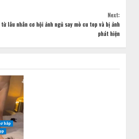
Next:
từ lâu nhân cơ hội ảnh ngủ say mò cu top và bị ảnh
phát hiện
Cơ bắp
đẹp