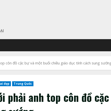
ẠI
op côn đồ cặc bự và một buổi chiều giáo dục tính cách sung sướn
ai đẹp
Trung Quốc
i phải anh top côn đồ cặc