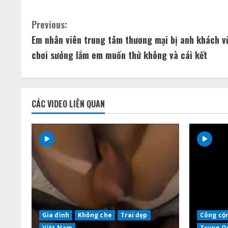
C
Previous:
Em nhân viên trung tâm thương mại bị anh khách v
o
chơi sướng lắm em muốn thử không và cái kết
n
t
CÁC VIDEO LIÊN QUAN
i
n
u
e
R
e
Gia đình
Không che
Trai đẹp
Công cộ
Việt Nam
Trung Q