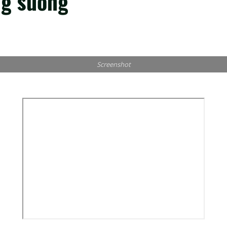
ng sướng
Screenshot