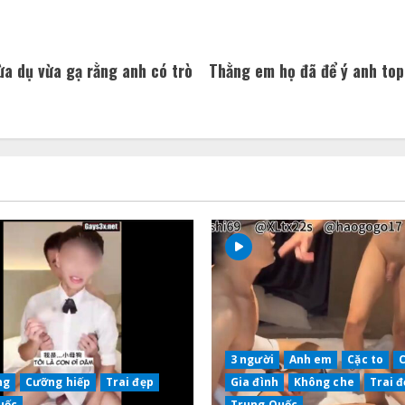
ừa dụ vừa gạ rằng anh có trò
Thằng em họ đã để ý anh top 
3 người
Anh em
Cặc to
ng
Cưỡng hiếp
Trai đẹp
Gia đình
Không che
Trai 
uốc
Trung Quốc