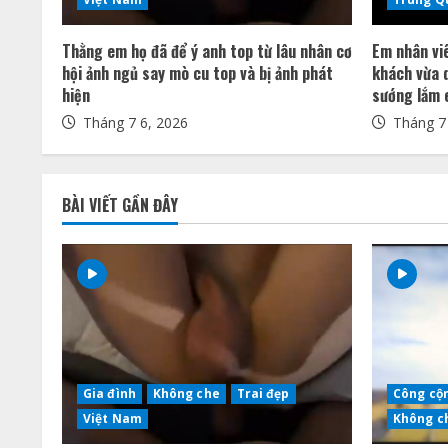
a
Thằng em họ đã để ý anh top từ lâu nhân cơ
Em nhân vi
d
hội ảnh ngủ say mò cu top và bị ảnh phát
khách vừa d
hiện
sướng lắm 
i
Tháng 7 6, 2026
Tháng 7 
n
g
BÀI VIẾT GẦN ĐÂY
Gia đình
Không che
Trai đẹp
Công cộ
Việt Nam
Không c