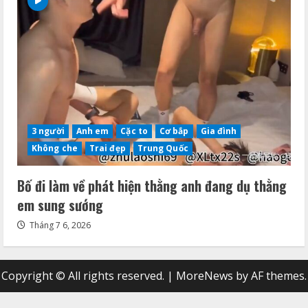
3 người
Anh em
Cặc to
Cơ bắp
Gia đình
Không che
Trai đẹp
Trung Quốc
Bố đi làm về phát hiện thằng anh đang dụ thằng
em sung sướng
Tháng 7 6, 2026
Copyright © All rights reserved.
|
MoreNews
by AF themes.