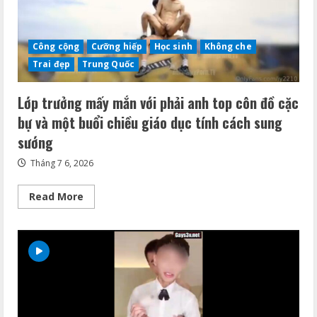
Công cộng
Cưỡng hiếp
Học sinh
Không che
Trai đẹp
Trung Quốc
Lớp trưởng mấy mắn với phải anh top côn đồ cặc
bự và một buổi chiều giáo dục tính cách sung
sướng
Tháng 7 6, 2026
Read
Read More
more
about
Lớp
trưởng
mấy
mắn
với
phải
anh
top
côn
đồ