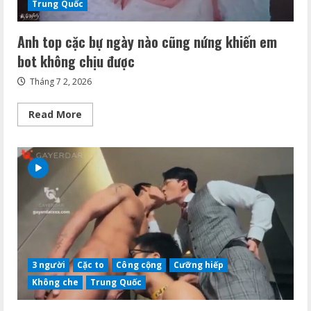
Trung Quốc
Anh top cặc bự ngày nào cũng nứng khiến em
bot không chịu được
Tháng 7 2, 2026
Read
Read More
more
about
Anh
top
cặc
bự
ngày
nào
cũng
nứng
khiến
em
bot
không
chịu
3 người
Cặc to
Công cộng
Cưỡng hiếp
được
Không che
Trung Quốc