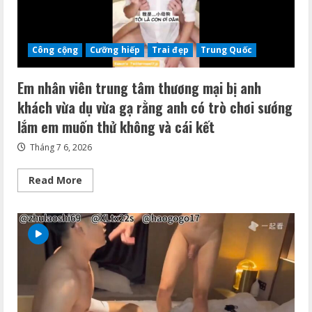
cặc
bự
và
một
buổi
Công cộng
Cưỡng hiếp
Trai đẹp
Trung Quốc
chiều
giáo
dục
Em nhân viên trung tâm thương mại bị anh
tính
cách
khách vừa dụ vừa gạ rằng anh có trò chơi sướng
sung
sướng
lắm em muốn thử không và cái kết
Tháng 7 6, 2026
Read
Read More
more
about
Em
nhân
viên
trung
tâm
thương
mại
bị
anh
khách
vừa