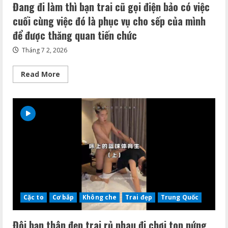
Đang đi làm thì bạn trai cũ gọi điện bảo có việc
cuối cùng việc đó là phục vụ cho sếp của mình
để được thăng quan tiến chức
Tháng 7 2, 2026
Read
Read More
more
about
Đang
đi
làm
thì
bạn
trai
cũ
gọi
điện
bảo
có
việc
cuối
cùng
việc
Cặc to
Cơ bắp
Không che
Trai đẹp
Trung Quốc
đó
là
phục
Đôi bạn thân đẹp trai rủ nhau đi chơi top nứng
vụ