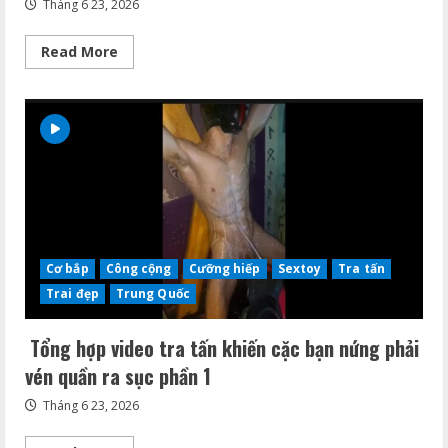
Tháng 6 23, 2026
Read
Read More
more
about
Em
bot
may
mắn
vớ
phải
anh
top
cặc
bự
và
một
đêm
Cơ bắp
Công cộng
Cưỡng hiếp
Sextoy
Tra tấn
ân
ái
Trai đẹp
Trung Quốc
Tổng hợp video tra tấn khiến cặc bạn nứng phải
vén quần ra sục phần 1
Tháng 6 23, 2026