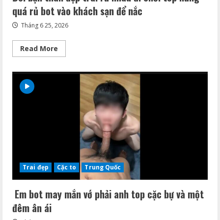
cho
quá rủ bot vào khách sạn để nắc
sếp
của
mình
Tháng 6 25, 2026
để
được
thăng
Read
Read More
quan
more
tiến
about
chức
Đôi
bạn
thân
đẹp
trai
rủ
nhau
đi
chơi
top
nứng
quá
rủ
bot
vào
Trai đẹp
Cặc to
Trung Quốc
khách
sạn
để
Em bot may mắn vớ phải anh top cặc bự và một
nắc
đêm ân ái