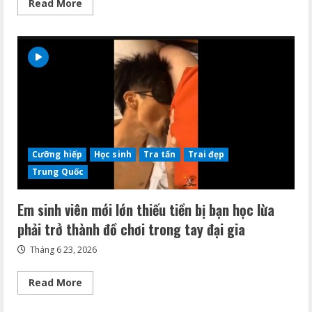
Read
Read More
more
about
Tổng
hợp
video
tra
tấn
khiến
cặc
bạn
nứng
phải
vén
quần
ra
Cưỡng hiếp
Học sinh
Tra tấn
Trai đẹp
sục
phần
Trung Quốc
1
Em sinh viên mới lớn thiếu tiền bị bạn học lừa
phải trở thành đồ chơi trong tay đại gia
Tháng 6 23, 2026
Read
Read More
more
about
Em