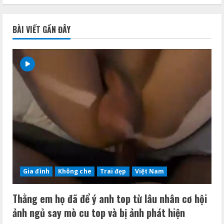
trang
trưởng
thì
đã
bài
sao?
BÀI VIẾT GẦN ĐÂY
Về
nhà
viết
vẫn
phải
làm
con
chó
của
tôi
Gia đình
Không che
Trai đẹp
Việt Nam
Thằng em họ đã để ý anh top từ lâu nhân cơ hội
ảnh ngủ say mò cu top và bị ảnh phát hiện