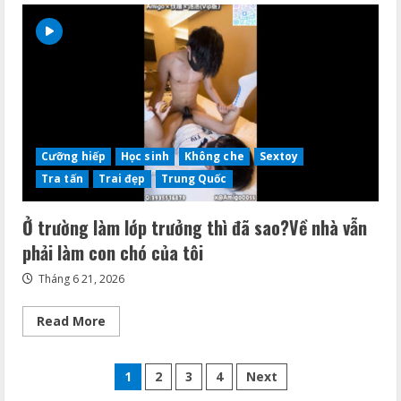
sinh
viên
mới
lớn
thiếu
tiền
bị
bạn
học
lừa
phải
trở
Cưỡng hiếp
Học sinh
Không che
Sextoy
thành
đồ
Tra tấn
Trai đẹp
Trung Quốc
chơi
trong
tay
Ở trường làm lớp trưởng thì đã sao?Về nhà vẫn
đại
gia
phải làm con chó của tôi
Tháng 6 21, 2026
Read
Read More
more
about
Ở
Phân
trường
1
2
3
4
Next
làm
lớp