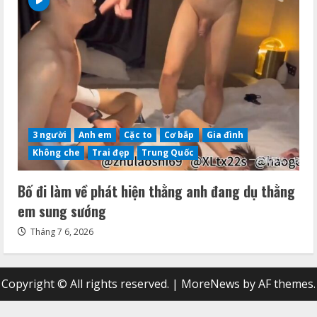
3 người
Anh em
Cặc to
Cơ bắp
Gia đình
Không che
Trai đẹp
Trung Quốc
Bố đi làm về phát hiện thằng anh đang dụ thằng
em sung sướng
Tháng 7 6, 2026
Copyright © All rights reserved.
|
MoreNews
by AF themes.