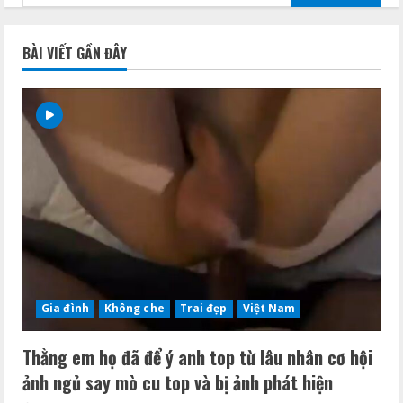
kiếm
cho:
BÀI VIẾT GẦN ĐÂY
Gia đình
Không che
Trai đẹp
Việt Nam
Thằng em họ đã để ý anh top từ lâu nhân cơ hội
ảnh ngủ say mò cu top và bị ảnh phát hiện