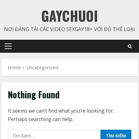
Skip
GAYCHUOI
to
content
NƠI ĐĂNG TẢI CÁC VIDEO SEXGAY18+ VỚI ĐỦ THỂ LOẠI
Primary
Menu
Home
Uncategorized
Nothing Found
It seems we can’t find what you’re looking for.
Perhaps searching can help.
Tìm